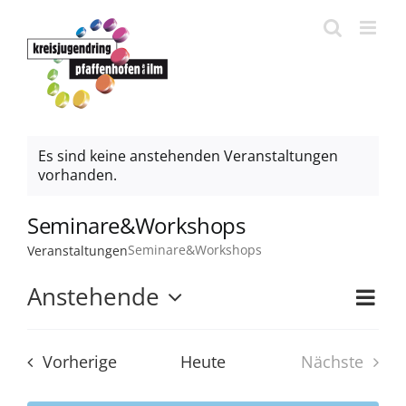
Zum
Inhalt
springen
Es sind keine anstehenden Veranstaltungen
vorhanden.
Seminare&Workshops
Seminare&Workshops
Veranstaltungen
Ver
Anstehende
Ans
Liste
Datum
Ans
wählen.
Nav
Veranstaltungen
Vorherige
Heute
Nächste
Nav
Veransta