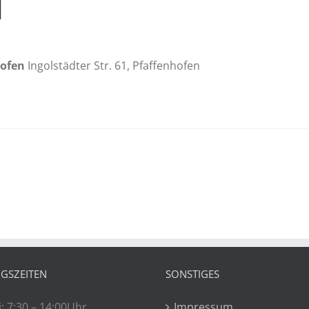
l“
hofen
Ingolstädter Str. 61, Pfaffenhofen
GSZEITEN
SONSTIGES
: 7:30 – 14:00Uhr
Impressum