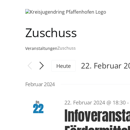
Zum
Inhalt
springen
Zuschuss
Zuschuss
Veranstaltungen
22. Februar 2
Heute
Datum
wählen.
Februar 2024
22. Februar 2024 @ 18:30
Do.
22
Infoveranst