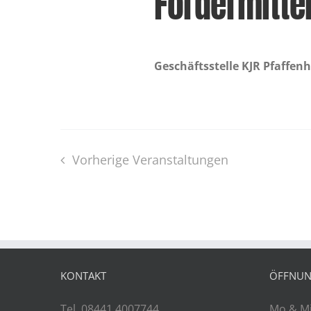
Fördermitte
Geschäftsstelle KJR Pfaffen
Vorherige
Veranstaltungen
KONTAKT
ÖFFNUN
Tel. 08441 4007744
Mo & Mi