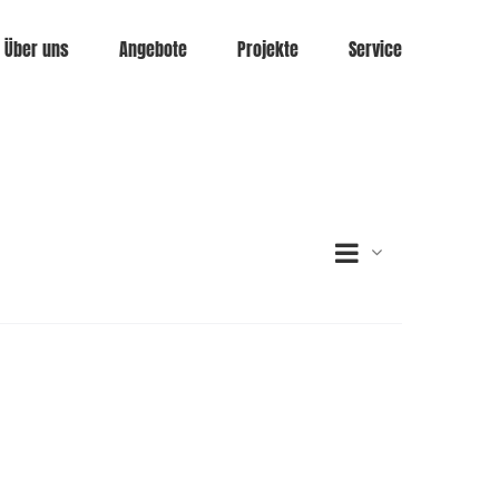
Über uns
Angebote
Projekte
Service
Veransta
Ansichte
Liste
Ansichte
Navigati
Navigati