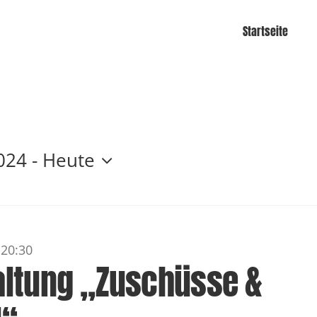
Startseite
024
 - 
Heute
-
20:30
altung „Zuschüsse &