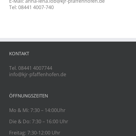
E-Mail: anna-lena.lob@kjr-pfaffenhofen.de
Tel: 08441 4007-740
KONTAKT
Tel. 08441 4007744
info@kjr-pfaffenhofen.de
ÖFFNUNGSZEITEN
Mo & Mi: 7:30 – 14:00Uhr
Die & Do: 7:30 – 16:00 Uhr
Freitag: 7:30-12:00 Uhr