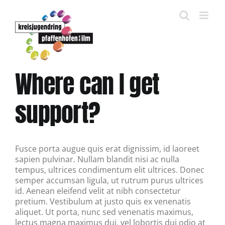
Zum
Inhalt
springen
Where can I get
support?
Fusce porta augue quis erat dignissim, id laoreet
sapien pulvinar. Nullam blandit nisi ac nulla
tempus, ultrices condimentum elit ultrices. Donec
semper accumsan ligula, ut rutrum purus ultrices
id. Aenean eleifend velit at nibh consectetur
pretium. Vestibulum at justo quis ex venenatis
aliquet. Ut porta, nunc sed venenatis maximus,
lectus magna maximus dui, vel lobortis dui odio at