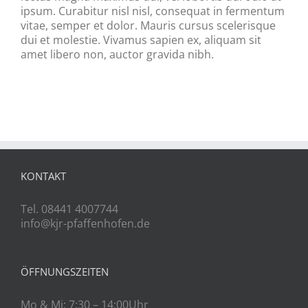
ipsum. Curabitur nisl nisl, consequat in fermentum
vitae, semper et dolor. Mauris cursus scelerisque
dui et molestie. Vivamus sapien ex, aliquam sit
amet libero non, auctor gravida nibh.
KONTAKT
Tel. 08441 4007744
info@kjr-pfaffenhofen.de
ÖFFNUNGSZEITEN
Mo & Mi: 7:30 – 14:00Uhr