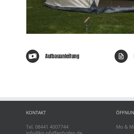
Aufbauanleitung
KONTAKT
ÖFFNUN
Tel. 08441 4007744
Mo & Mi
info@kjr-pfaffenhofen.de