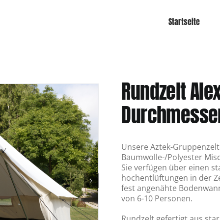
Startseite
Rundzelt Ale
Durchmesse
Unsere Aztek-Gruppenzelt
Baumwolle-/Polyester Mi
Sie verfügen über einen st
hochentlüftungen in der Z
fest angenähte Bodenwanne
von 6-10 Personen.
Rundzelt gefertigt aus st