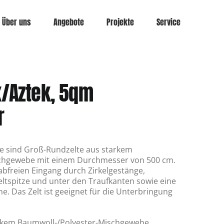
Über uns
Angebote
Projekte
Service
x/Aztek, 5qm
r
e sind Groß-Rundzelte aus starkem
schgewebe mit einem Durchmesser von 500 cm.
abfreien Eingang durch Zirkelgestänge,
eltspitze und unter den Traufkanten sowie eine
. Das Zelt ist geeignet für die Unterbringung
arkem Baumwoll-/Polyester-Mischgewebe.