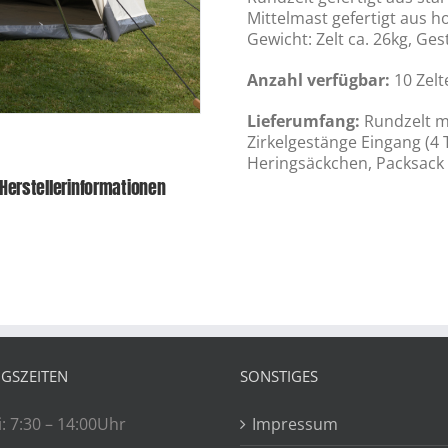
Mittelmast gefertigt aus
Gewicht: Zelt ca. 26kg, Ge
Anzahl verfügbar:
10 Zelt
Lieferumfang:
Rundzelt mi
Zirkelgestänge Eingang (4 
Heringsäckchen, Packsack 
Herstellerinformationen
GSZEITEN
SONSTIGES
: 7:30 – 14:00Uhr
Impressum