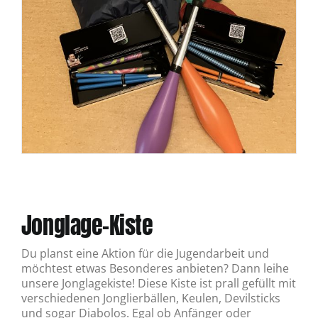
Jonglage-Kiste
Du planst eine Aktion für die Jugendarbeit und
möchtest etwas Besonderes anbieten? Dann leihe
unsere Jonglagekiste! Diese Kiste ist prall gefüllt mit
verschiedenen Jonglierbällen, Keulen, Devilsticks
und sogar Diabolos. Egal ob Anfänger oder