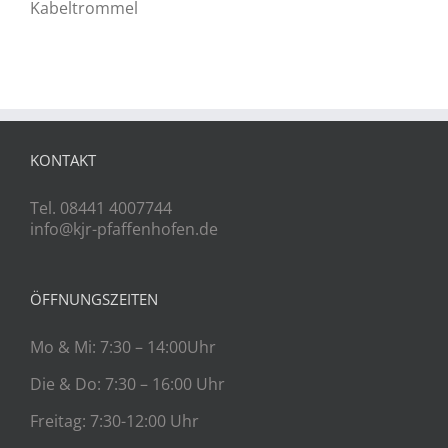
Kabeltrommel
KONTAKT
Tel. 08441 4007744
info@kjr-pfaffenhofen.de
ÖFFNUNGSZEITEN
Mo & Mi: 7:30 – 14:00Uhr
Die & Do: 7:30 – 16:00 Uhr
Freitag: 7:30-12:00 Uhr