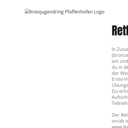
Zum
Inhalt
springen
Ret
In Zusa
(bronze
am und 
du in d
der Wa
Erste-H
Übungen
Du erhö
Aufsich
Teilneh
Der Ret
vorab o
www.le