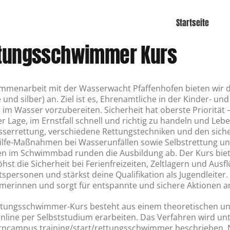
Startseite
tungsschwimmer Kurs
mmenarbeit mit der Wasserwacht Pfaffenhofen bieten wir 
 und silber) an. Ziel ist es, Ehrenamtliche in der Kinder- 
im Wasser vorzubereiten. Sicherheit hat oberste Prioritä
er Lage, im Ernstfall schnell und richtig zu handeln und Leb
sserrettung, verschiedene Rettungstechniken und den sic
ilfe-Maßnahmen bei Wasserunfällen sowie Selbstrettung un
 im Schwimmbad runden die Ausbildung ab. Der Kurs biete
hst die Sicherheit bei Ferienfreizeiten, Zeltlagern und Ausfl
tspersonen und stärkst deine Qualifikation als Jugendleiter.
merinnen und sorgt für entspannte und sichere Aktionen 
tungsschwimmer-Kurs besteht aus einem theoretischen und 
nline per Selbststudium erarbeiten. Das Verfahren wird unt
rncampus.training/start/rettungsschwimmer beschrieben. 