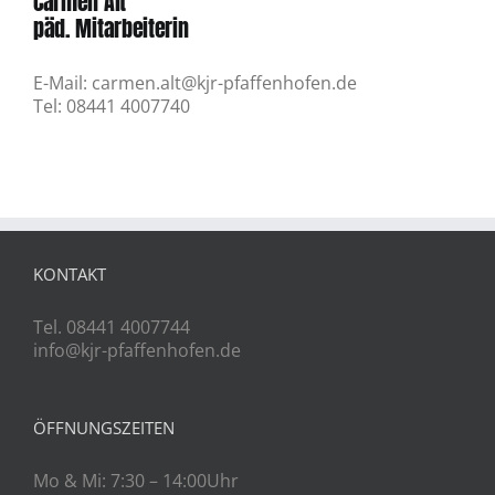
Carmen Alt
päd. Mitarbeiterin
E-Mail: carmen.alt@kjr-pfaffenhofen.de
Tel: 08441 4007740
KONTAKT
Tel. 08441 4007744
info@kjr-pfaffenhofen.de
ÖFFNUNGSZEITEN
Mo & Mi: 7:30 – 14:00Uhr