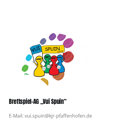
Brettspiel-AG „Vui Spuin“
E-Mail: vui.spuin@kjr-pfaffenhofen.de