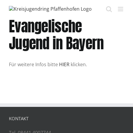
Zum
Inhalt
springen
Evangelische
Jugend in Bayern
Für weitere Infos bitte
HIER
klicken.
KONTAKT
Tel. 08441 4007744