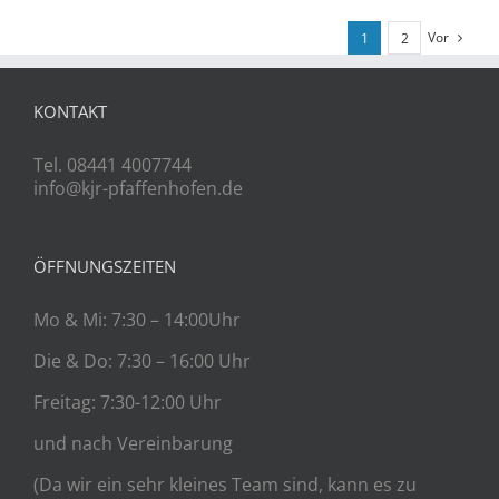
Vor
1
2
KONTAKT
Tel. 08441 4007744
info@kjr-pfaffenhofen.de
ÖFFNUNGSZEITEN
Mo & Mi: 7:30 – 14:00Uhr
Die & Do: 7:30 – 16:00 Uhr
Freitag: 7:30-12:00 Uhr
und nach Vereinbarung
(Da wir ein sehr kleines Team sind, kann es zu