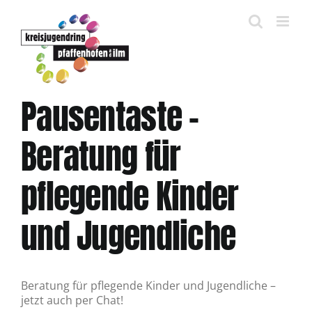
Zum
Inhalt
springen
Pausentaste –
Beratung für
pflegende Kinder
und Jugendliche
Beratung für pflegende Kinder und Jugendliche –
jetzt auch per Chat!