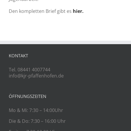
Den kompletten Brief gibt es
hier.
KONTAKT
Tel. 08441 4007744
info@kjr-pfaffenhofen.de
ÖFFNUNGSZEITEN
Mo & Mi: 7:30 – 14:00Uhr
Die & Do: 7:30 – 16:00 Uhr