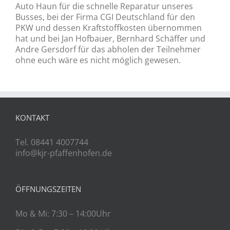
Auto Haun für die schnelle Reparatur unseres
Busses, bei der Firma CGI Deutschland für den
PKW und dessen Kraftstoffkosten übernommen
hat und bei Jan Hofbauer, Bernhard Schäffer und
Andre Gersdorf für das abholen der Teilnehmer
ohne euch wäre es nicht möglich gewesen.
KONTAKT
Tel. 08441 4007744
info@kjr-pfaffenhofen.de
ÖFFNUNGSZEITEN
Mo & Mi: 7:30 – 14:00Uhr