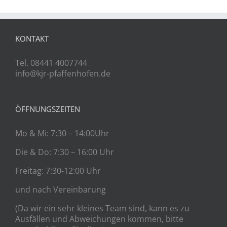
KONTAKT
Tel. 08441 4007744
info@kjr-pfaffenhofen.de
ÖFFNUNGSZEITEN
Mo & Mi: 7:30 – 14:00Uhr
Die & Do: 7:30 – 16:00 Uhr
Freitag: 7:30-12:00 Uhr
und nach Vereinbarung
(Da wir ein sehr kleines Team sind, kann es zu
Ausfällen und Abweichungen kommen, bitte