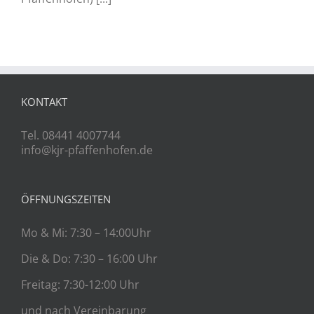
KONTAKT
Tel. 08441 4007744
info@kjr-pfaffenhofen.de
ÖFFNUNGSZEITEN
Mo & Mi: 7:30 – 14:00Uhr
Die & Do: 7:30 – 16:00 Uhr
Freitag: 7:30-12:00 Uhr
und nach Vereinbarung