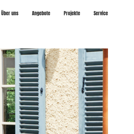
Über uns
Angebote
Projekte
Service